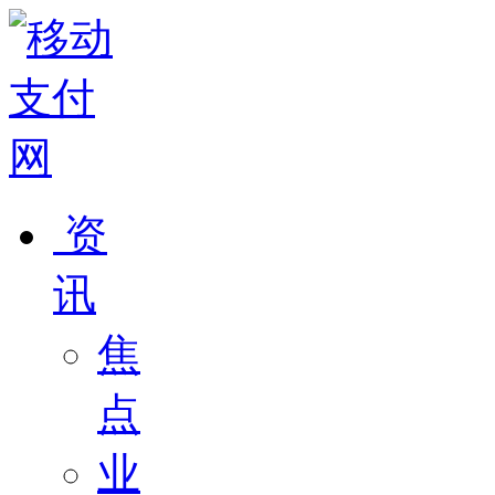
资
讯
焦
点
业