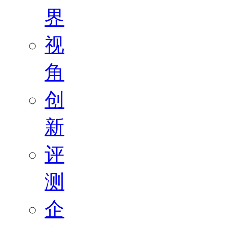
界
视
角
创
新
评
测
企