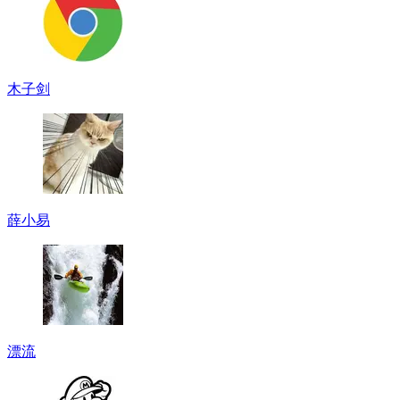
木子剑
薛小易
漂流