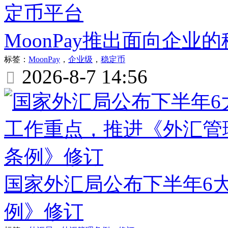
MoonPay推出面向企业
标签：
MoonPay
，
企业级
，
稳定币
2026-8-7 14:56

国家外汇局公布下半年6
例》修订